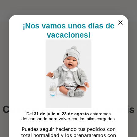
¡Nos vamos unos días de
vacaciones!
Customers who bought this
Del
31 de julio al 23 de agosto
estaremos
product also bought:
descansando para volver con las pilas cargadas.
Puedes seguir haciendo tus pedidos con
total normalidad y los prepararemos con