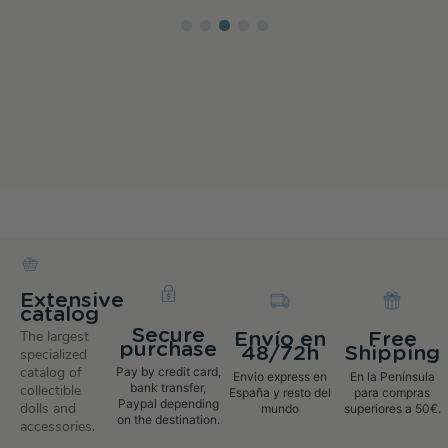
Extensive
catalog
Secure
The largest
Envío en
Free
purchase
48/72h
Shipping
specialized
catalog of
Pay by credit card,
Envio express en
En la Península
bank transfer,
collectible
España y resto del
para compras
Paypal depending
dolls and
mundo
superiores a 50€.
on the destination.
accessories.