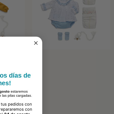
os días de
nes!
agosto
estaremos
 las pilas cargadas.
 tus pedidos con
prepararemos con