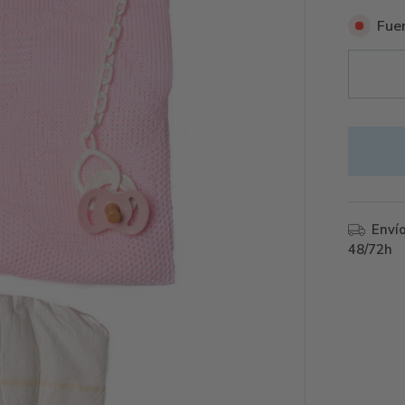
Fuer
Enví
48/72h