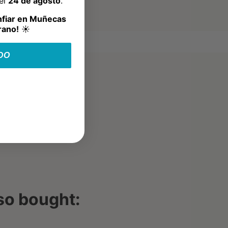
del
24 de agosto
.
nfiar en Muñecas
rano!
☀️
DO
so bought: