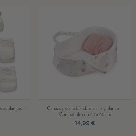
Fuera de stock
s azul con chaqueta,
Jersey y polaina beig, chupete y pañales - 4
cota para muñecos...
cm
 €
21,99 €