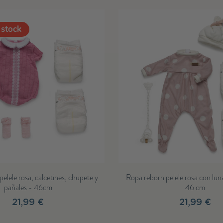
o rosa para muñecos Reborn de 46 cm
Conjunto vestido de raya
ele, rebeca, gorro, manoplas y peucos
gorro y calcetines terra
30,99 €
30,99