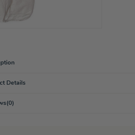
iption
t Details
ws
(0)