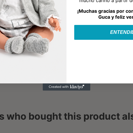
mucho cariño a partir 
¡Muchas gracias por co
Guca y feliz ve
ENTENDI
 who bought this product al