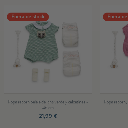
o
Ropa reborn, vestido, braguita y capota gris de
Conjunt
estrellas - 46cm
– Pel
30,99 €