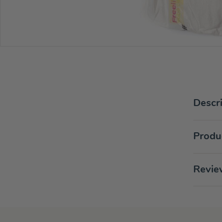
Descr
Produc
Revie