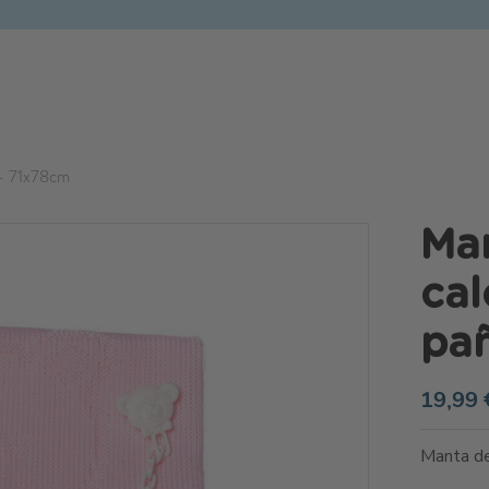
l - 71x78cm
Man
cal
pañ
19,99 
Manta de 