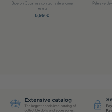
Reborn Sofía – Pintada a mano con pelele rosa
Muñeca Andrea
gorro y accesorios (46 cm)
134,99 €
Se
Extensive catalog
Pay
The largest specialized catalog of
collectible dolls and accessories.
Pay