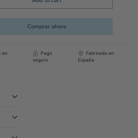
Add to cart
Comprar ahora
o en
Pago
Fabricado en
seguro
España