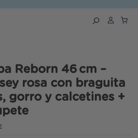
pa Reborn 46 cm –
sey rosa con braguita
s, gorro y calcetines +
upete
€