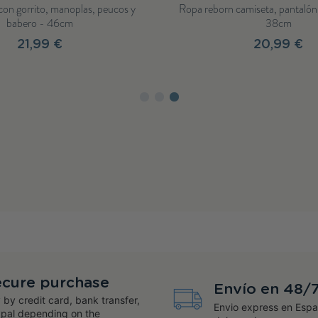
, pelele rosa, peúcos y manta -
Ropa reborn jersey rosa, bragui
38cm
gorro - 46cm
46,99 €
30,99 €
cure purchase
Envío en 48/
 by credit card, bank transfer,
Envio express en Espa
pal depending on the