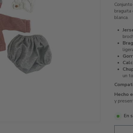
Conjunto
braguita
blanca.
Jers
broc
Brag
liger
Gorr
Calc
Chu
un to
Compati
Hecho e
y presen
En s