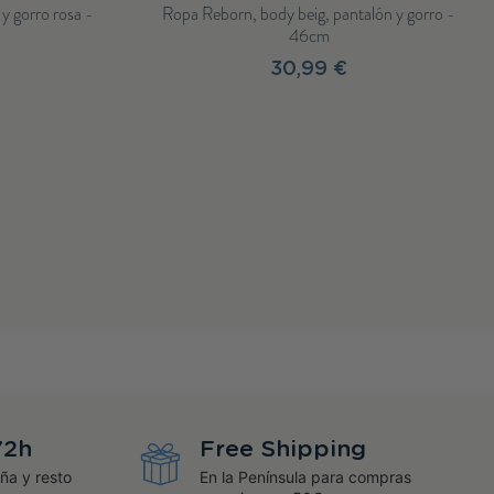
ta, zapatos y
Conjunto vestido de rayas azul con chaqueta,
gorro y calcetines terracota para muñecos...
30,99 €
72h
Free Shipping
ña y resto
En la Península para compras