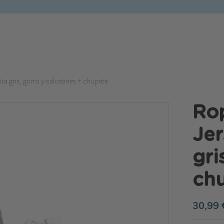
a gris, gorro y calcetines + chupete
Ro
Jer
gri
ch
30,99 