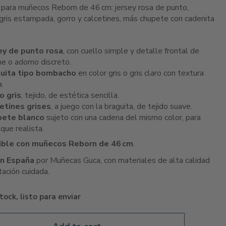
 para muñecos Reborn de 46 cm: jersey rosa de punto,
 gris estampada, gorro y calcetines, más chupete con cadenita
ey de punto rosa
, con cuello simple y detalle frontal de
he o adorno discreto.
uita tipo bombacho
en color gris o gris claro con textura
a.
o gris
, tejido, de estética sencilla.
etines grises
, a juego con la braguita, de tejido suave.
pete blanco
sujeto con una cadena del mismo color, para
que realista.
ble con muñecos Reborn de 46 cm
.
n España
por Muñecas Guca, con materiales de alta calidad
tación cuidada.
tock, listo para enviar