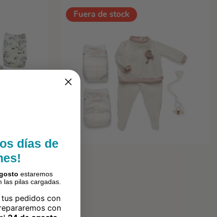
os días de
nes!
agosto
estaremos
 las pilas cargadas.
 tus pedidos con
prepararemos con