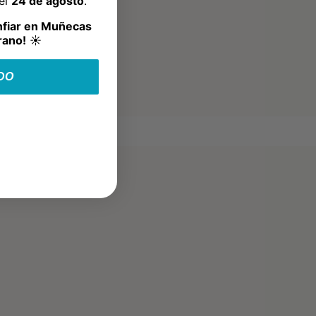
del
24 de agosto
.
nfiar en Muñecas
rano!
☀️
DO