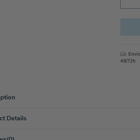
Enví
48/72h
iption
t Details
ws
(0)