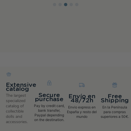
Extensive
catalog
Secure
The largest
Envío en
Free
purchase
48/72h
Shipping
specialized
catalog of
Pay by credit card,
Envio express en
En la Península
bank transfer,
collectible
España y resto del
para compras
Paypal depending
dolls and
mundo
superiores a 50€.
on the destination.
accessories.