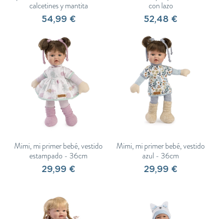
calcetines y mantita
con lazo
54,99 €
52,48 €
Del
31 de julio al 23 de agosto
estaremos
descansando para volver con las pilas cargadas.
Mimi, mi primer bebé, vestido
Mimi, mi primer bebé, vestido
Puedes seguir haciendo tus pedidos con
estampado - 36cm
azul - 36cm
total normalidad y los prepararemos con
mucho cariño a partir del
24 de agosto
.
29,99 €
29,99 €
¡Muchas gracias por confiar en Muñecas
Guca y feliz verano!
☀️