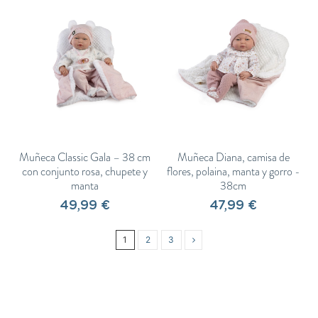
Muñeca Classic Gala – 38 cm
Muñeca Diana, camisa de
con conjunto rosa, chupete y
flores, polaina, manta y gorro -
manta
38cm
49,99 €
47,99 €
1
2
3