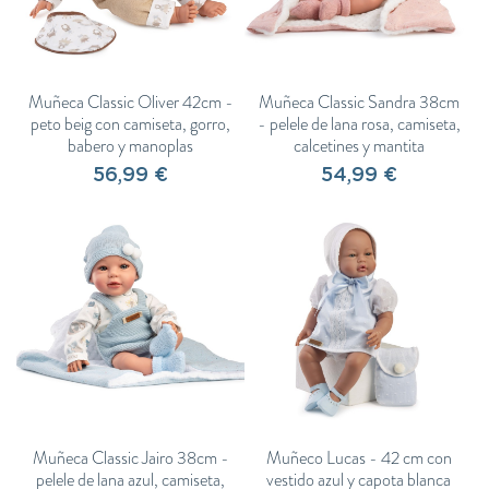
Muñeca Classic Oliver 42cm -
Muñeca Classic Sandra 38cm
peto beig con camiseta, gorro,
- pelele de lana rosa, camiseta,
babero y manoplas
calcetines y mantita
56,99 €
54,99 €
¡Nos vamos unos días de
Muñeca Classic Jairo 38cm -
Muñeco Lucas - 42 cm con
pelele de lana azul, camiseta,
vestido azul y capota blanca
vacaciones!