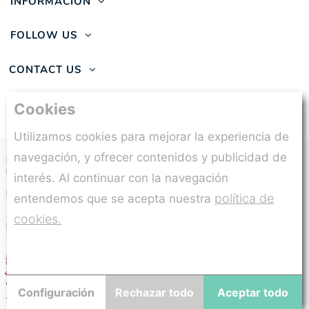
INFORMACIÓN
FOLLOW US
CONTACT US
Cookies
Utilizamos cookies para mejorar la experiencia de
navegación, y ofrecer contenidos y publicidad de
Beneficiario:
MUÑECAS GUCA, S.L.
Programa:
CONSULTORIA ESTRATEGICA
interés. Al continuar con la navegación
INTERNACIONALIZACION
Proyecto:
Plan de ejecución y puesta en marcha
política de
entendemos que se acepta nuestra
del plan de internacionalización en Francia, Italia y
Alemania.
cookies.
Expediente:
ITCOES/2024/88
Subvención concedida:
13.050,00€
© Todos los derechos reservados 2025,
Muñecas
Configuración
Rechazar todo
Aceptar todo
Guca