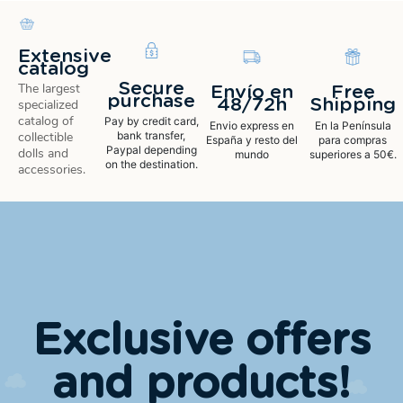
Extensive
catalog
Secure
The largest
Envío en
Free
purchase
48/72h
Shipping
specialized
catalog of
Pay by credit card,
Envio express en
En la Península
bank transfer,
collectible
España y resto del
para compras
Paypal depending
dolls and
mundo
superiores a 50€.
on the destination.
accessories.
Exclusive offers
and products!