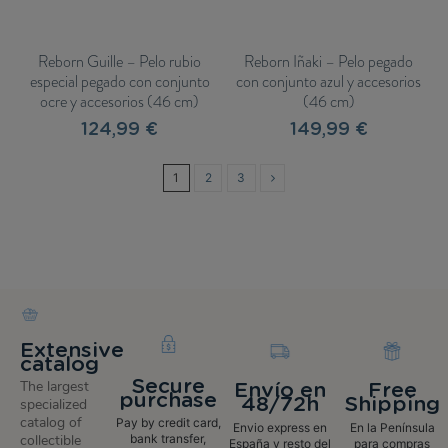
Reborn Guille – Pelo rubio
Reborn Iñaki – Pelo pegado
especial pegado con conjunto
con conjunto azul y accesorios
ocre y accesorios (46 cm)
(46 cm)
124,99 €
149,99 €
1
2
3
Extensive
catalog
Secure
The largest
Envío en
Free
purchase
48/72h
Shipping
specialized
catalog of
Pay by credit card,
Envio express en
En la Península
bank transfer,
collectible
España y resto del
para compras