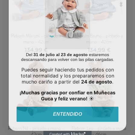
Reborn Marcos - pintado a
Reborn Bruno - pintado a
mano - 42cm
mano - 42cm
134,99 €
134,99 €
Del
31 de julio al 23 de agosto
estaremos
descansando para volver con las pilas cargadas.
Puedes seguir haciendo tus pedidos con
total normalidad y los prepararemos con
mucho cariño a partir del
24 de agosto
.
¡Muchas gracias por confiar en Muñecas
Guca y feliz verano!
☀️
ENTENDIDO
Reborn Nil - pintado a mano -
Reborn Leo - pintado a mano
42cm
- 46cm