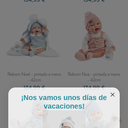
134,99 €
134,99 €
Reborn Noel - pintado a mano
Reborn Noa - pintada a mano
- 42cm
- 42cm
134,99 €
134,99 €
¡Nos vamos unos días de
vacaciones!