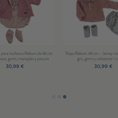
ntada a mano con pelele rosa
Ropa reborn, pelele rosa, calcetines
 accesorios (46 cm)
pañales - 46cm
134,99 €
21,99 €