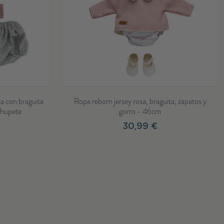
, chupete y
Chupete con cadena
3,50 €