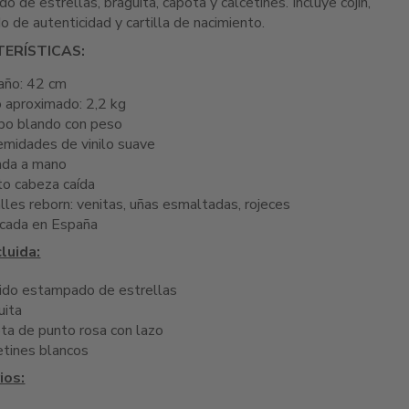
 de estrellas, braguita, capota y calcetines. Incluye cojín,
do de autenticidad y cartilla de nacimiento.
ERÍSTICAS:
ño: 42 cm
 aproximado: 2,2 kg
po blando con peso
emidades de vinilo suave
ada a mano
to cabeza caída
lles reborn: venitas, uñas esmaltadas, rojeces
icada en España
luida:
ido estampado de estrellas
uita
ta de punto rosa con lazo
etines blancos
ios: