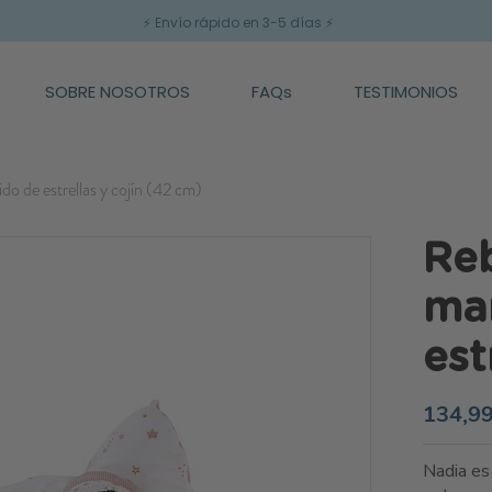
⚡
Envío rápido en 3-5 días
⚡
SOBRE NOSOTROS
FAQs
TESTIMONIOS
o de estrellas y cojín (42 cm)
Reb
ma
est
134,99
Nadia es