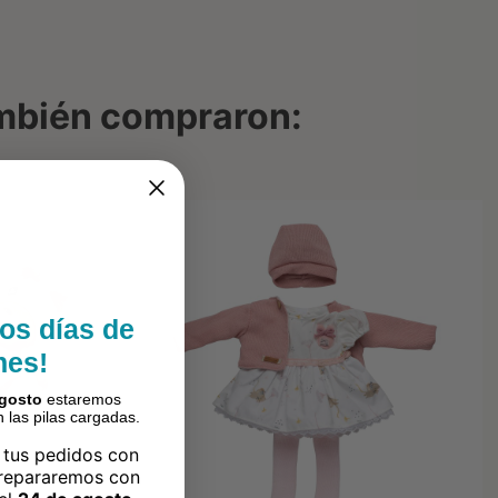
ambién compraron:
Fuera de stock
os días de
nes!
agosto
estaremos
 las pilas cargadas.
 tus pedidos con
prepararemos con