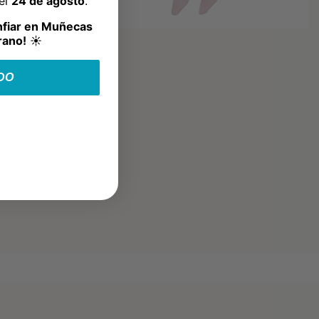
del
24 de agosto
.
nfiar en Muñecas
rano!
☀️
DO