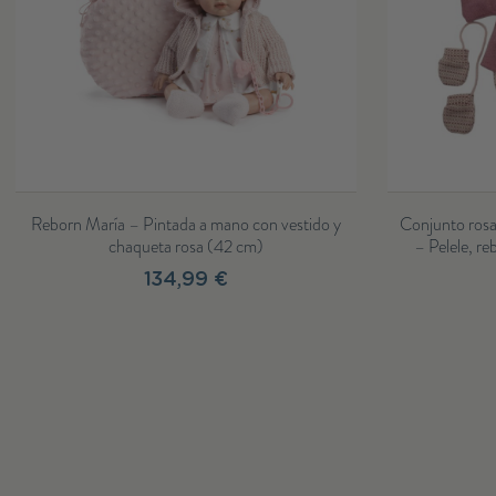
Ropa reborn, camisa, pololo y chaqueta con
Reborn Sofía – Pi
capucha - 46cm
gorro y
30,99 €