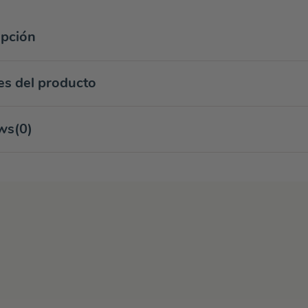
ipción
es del producto
ws
(0)