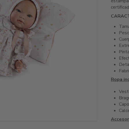
estampado
certifica
CARACT
Tama
Peso
Cuer
Extr
Pint
Efec
Deta
Fabr
Ropa inc
Vest
Brag
Capo
Calc
Accesor