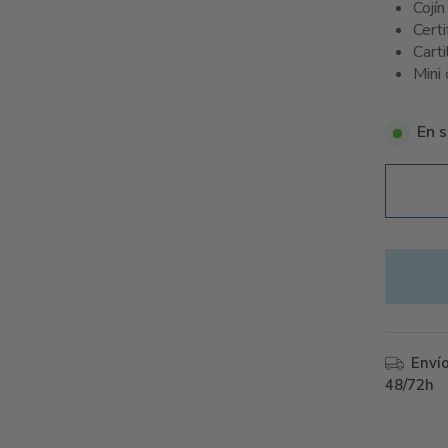
Cojín
Cert
Cart
Mini
En s
Enví
48/72h