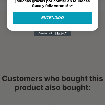
¡Muchas gracias por confiar en Muñecas
Guca y feliz verano!
☀️
ENTENDIDO
Customers who bought this
product also bought: