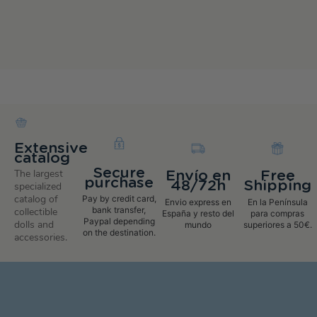
Extensive
catalog
Secure
The largest
Envío en
Free
purchase
48/72h
Shipping
specialized
catalog of
Pay by credit card,
Envio express en
En la Península
bank transfer,
collectible
España y resto del
para compras
Paypal depending
dolls and
mundo
superiores a 50€.
on the destination.
accessories.