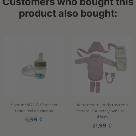
Customers who bought this
product also bought:
de con
Ropa reborn, body rosa con
Reborn Sofía – Pin
cona
capota, chupete y pañales -
mano con pelele rosa
46cm
accesorios (46 
21,99 €
134,99 €