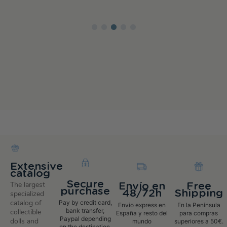
Extensive
catalog
Secure
The largest
Envío en
Free
purchase
48/72h
Shipping
specialized
catalog of
Pay by credit card,
Envio express en
En la Península
bank transfer,
collectible
España y resto del
para compras
Paypal depending
dolls and
mundo
superiores a 50€.
on the destination.