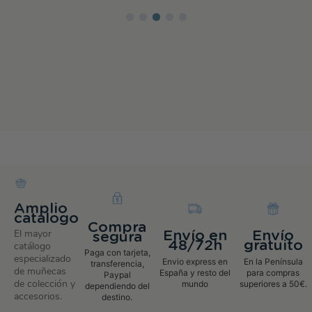
Amplio
catalogo
Compra
El mayor
Envío en
Envío
segura
48/72h
gratuito
catálogo
Paga con tarjeta,
especializado
Envio express en
En la Península
transferencia,
de muñecas
España y resto del
para compras
Paypal
de colección y
mundo
superiores a 50€.
dependiendo del
accesorios.
destino.