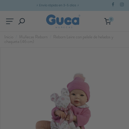
⚡
Envío rápido en 3-5 días
⚡
0
Inicio
Muñecas Reborn
Reborn Leire con pelele de helados y
chaqueta (46 cm)