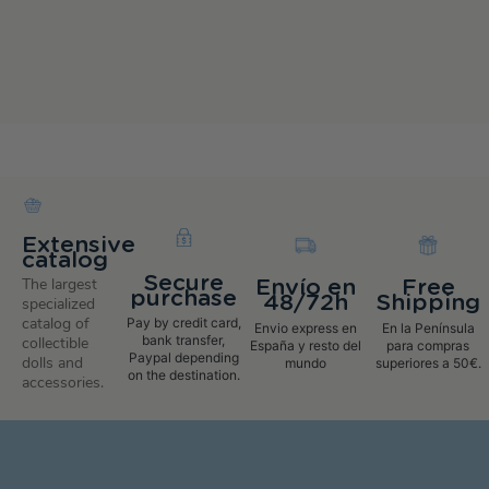
Extensive
catalog
Secure
The largest
Envío en
Free
purchase
48/72h
Shipping
specialized
catalog of
Pay by credit card,
Envio express en
En la Península
bank transfer,
collectible
España y resto del
para compras
Paypal depending
dolls and
mundo
superiores a 50€.
on the destination.
accessories.