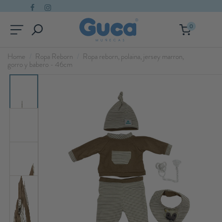
0
Home
Ropa Reborn
Ropa reborn, polaina, jersey marron,
gorro y babero - 46cm