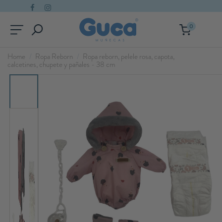
0
Home
Ropa Reborn
Ropa reborn, pelele rosa, capota,
calcetines, chupete y pañales - 38 cm