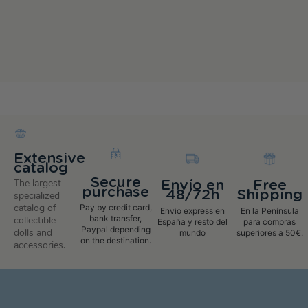
Extensive
catalog
Secure
The largest
Envío en
Free
purchase
48/72h
Shipping
specialized
catalog of
Pay by credit card,
Envio express en
En la Península
bank transfer,
collectible
España y resto del
para compras
Paypal depending
dolls and
mundo
superiores a 50€.
on the destination.
accessories.