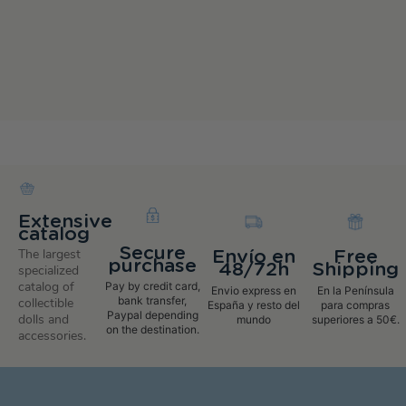
Extensive
catalog
Secure
The largest
Envío en
Free
purchase
48/72h
Shipping
specialized
catalog of
Pay by credit card,
Envio express en
En la Península
bank transfer,
collectible
España y resto del
para compras
Paypal depending
dolls and
mundo
superiores a 50€.
on the destination.
accessories.