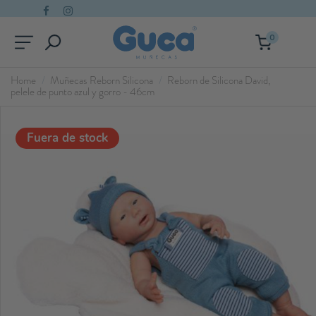
0
Home
Muñecas Reborn Silicona
Reborn de Silicona David,
pelele de punto azul y gorro - 46cm
Fuera de stock