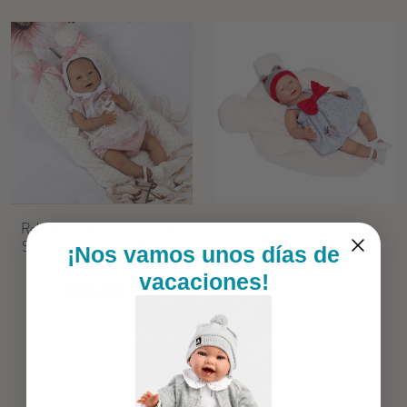
Reborn de Silicona Auténtico
Sara – 46 cm con pelele rosa
¡Nos vamos unos días de
y gorro
vacaciones!
899,99 €