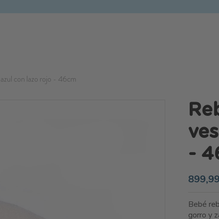
 azul con lazo rojo - 46cm
Reb
ves
- 
899,99
Bebé rebo
gorro y 