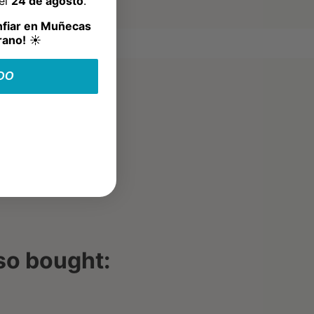
del
24 de agosto
.
nfiar en Muñecas
rano!
☀️
DO
so bought: