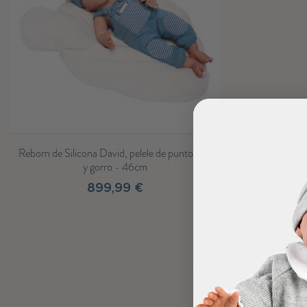
Reborn de Silicona David, pelele de punto azul
y gorro - 46cm
899,99 €