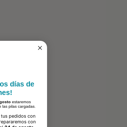
os días de
nes!
agosto
estaremos
 las pilas cargadas.
 tus pedidos con
prepararemos con