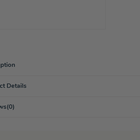
iption
t Details
ws
(0)