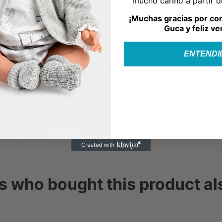
mucho cariño a partir 
¡Muchas gracias por co
Guca y feliz ve
ENTENDI
 who bought this product al