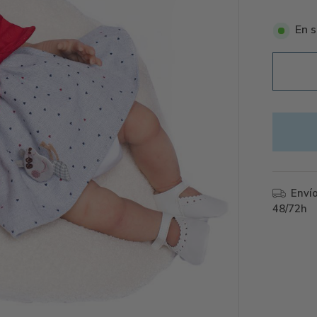
En s
Enví
48/72h