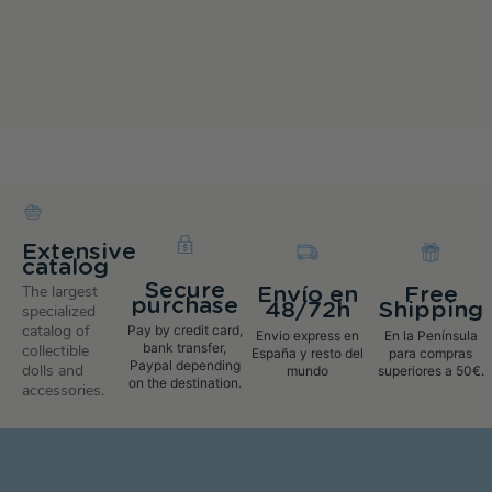
Extensive
catalog
Secure
The largest
Envío en
Free
purchase
48/72h
Shipping
specialized
catalog of
Pay by credit card,
Envio express en
En la Península
bank transfer,
collectible
España y resto del
para compras
Paypal depending
dolls and
mundo
superiores a 50€.
on the destination.
accessories.