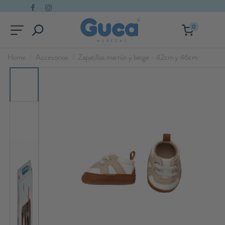
0
Home
Accesorios
Zapatillas marrón y beige - 42cm y 46cm