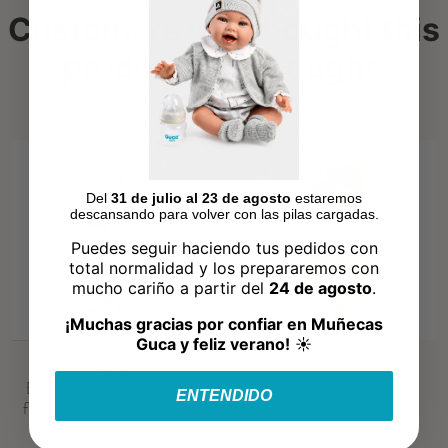
Customers who bought this
product also bought:
Del
31 de julio al 23 de agosto
estaremos
descansando para volver con las pilas cargadas.
Puedes seguir haciendo tus pedidos con
total normalidad y los prepararemos con
mucho cariño a partir del
24 de agosto
.
¡Muchas gracias por confiar en Muñecas
Guca y feliz verano!
☀️
Ropa ZooReborn 32 cm –
Braguitas con estampado de
ENTENDIDO
flores con camiseta de manga
corta y...