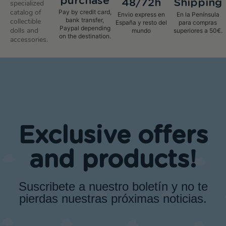
purchase
48/72h
Shipping
specialized
catalog of
Pay by credit card,
Envio express en
En la Península
bank transfer,
collectible
España y resto del
para compras
Paypal depending
dolls and
mundo
superiores a 50€.
on the destination.
accessories.
Exclusive offers
and products!
Suscribete a nuestro boletín y no te
pierdas nuestras próximas noticias.