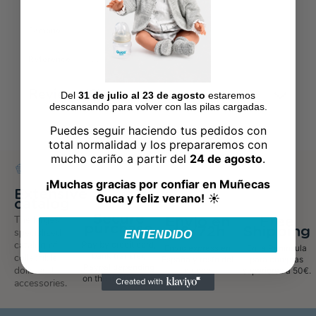
Tamaño
38cm
Reference
OP988
Reviews
(0)
Del
31 de julio al 23 de agosto
estaremos
descansando para volver con las pilas cargadas.
Puedes seguir haciendo tus pedidos con
total normalidad y los prepararemos con
mucho cariño a partir del
24 de agosto
.
¡Muchas gracias por confiar en Muñecas
Extensive
Guca y feliz verano!
☀️
catalog
Secure
The largest
Envío en
Free
purchase
48/72h
Shipping
specialized
ENTENDIDO
catalog of
Pay by credit card,
Envio express en
En la Península
bank transfer,
collectible
España y resto del
para compras
Paypal depending
dolls and
mundo
superiores a 50€.
on the destination.
accessories.