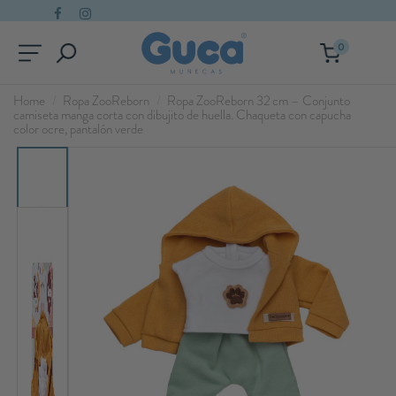
0
Home
Ropa ZooReborn
Ropa ZooReborn 32 cm – Conjunto
camiseta manga corta con dibujito de huella. Chaqueta con capucha
color ocre, pantalón verde