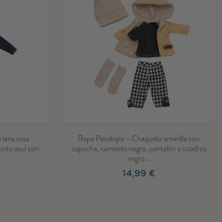
 – Chaqueta amarilla con
Ropa Penélope – Jersey de lana 
a negra, pantalón a cuadros
pantalones negros, gorro de lana neg
negro...
negras
14,99 €
14,99 €