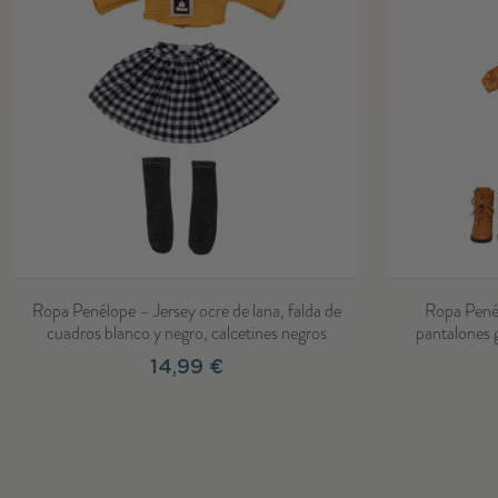
, falda de
Ropa Penélope – Jersey de lana marrón,
s negros
pantalones granate, gorro de lana marrón y
botas...
14,99 €