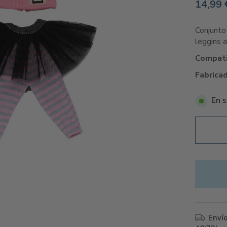
14,99 
Conjunto
leggins a
Compati
Fabrica
En s
Enví