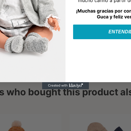
mucho cariño a partir 
¡Muchas gracias por co
Guca y feliz ve
ENTENDI
 who bought this product al