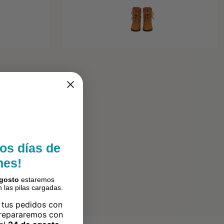
os días de
nes!
agosto
estaremos
 las pilas cargadas.
 tus pedidos con
prepararemos con