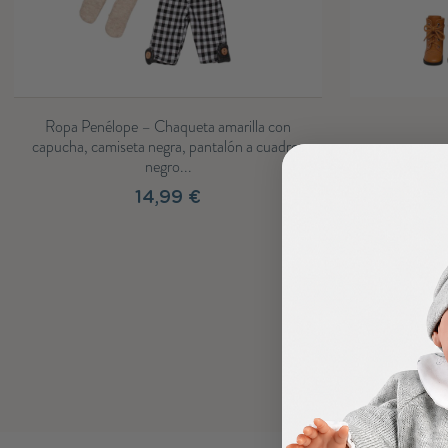
lla con
a cuadros