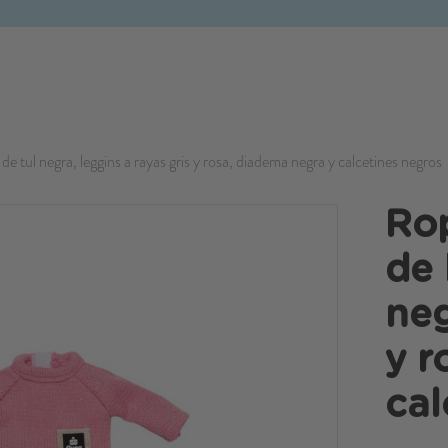
e tul negra, leggins a rayas gris y rosa, diadema negra y calcetines negros
Rop
de 
neg
y r
cal