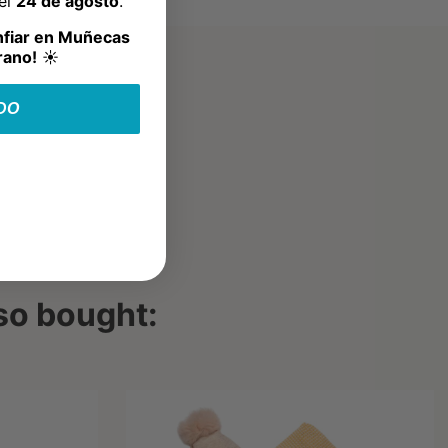
del
24 de agosto
.
nfiar en Muñecas
rano!
☀️
DO
so bought: