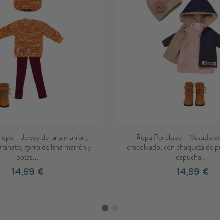
Ropa Penélope – Vestido de lana rosa
Ropa Penélope
empolvado, con chaqueta de punto azul con
capucha, camiset
capucha,...
14,99 €