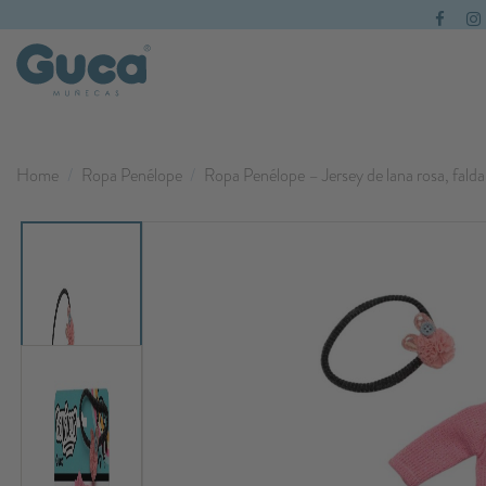
Home
Ropa Penélope
Ropa Penélope – Jersey de lana rosa, falda d