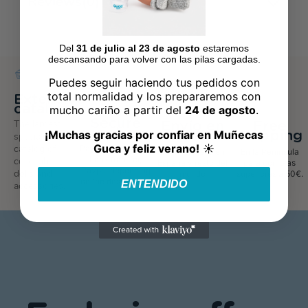
Reviews
(0)
Del
31 de julio al 23 de agosto
estaremos
descansando para volver con las pilas cargadas.
Puedes seguir haciendo tus pedidos con
total normalidad y los prepararemos con
Extensive
catalog
mucho cariño a partir del
24 de agosto
.
Secure
The largest
Envío en
Free
purchase
¡Muchas gracias por confiar en Muñecas
48/72h
Shipping
specialized
Guca y feliz verano!
☀️
catalog of
Pay by credit card,
Envio express en
En la Península
bank transfer,
collectible
España y resto del
para compras
Paypal depending
dolls and
mundo
superiores a 50€.
on the destination.
ENTENDIDO
accessories.