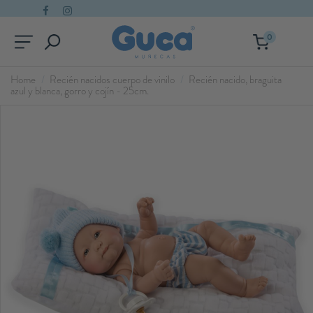
0
Home
Recién nacidos cuerpo de vinilo
Recién nacido, braguita
azul y blanca, gorro y cojín - 25cm.