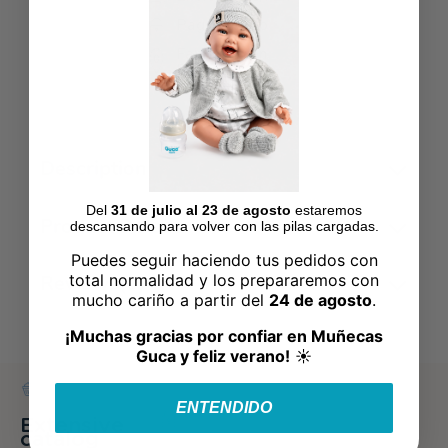
Pago seguro
Fabricado en
España
Description
Del
31 de julio al 23 de agosto
estaremos
Product Details
descansando para volver con las pilas cargadas.
Puedes seguir haciendo tus pedidos con
total normalidad y los prepararemos con
Reviews
(0)
mucho cariño a partir del
24 de agosto
.
¡Muchas gracias por confiar en Muñecas
Guca y feliz verano!
☀️
ENTENDIDO
Extensive
catalog