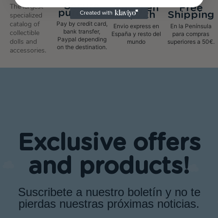
Secure
The largest
Envío en
Free
purchase
48/72h
Shipping
specialized
catalog of
Pay by credit card,
Envio express en
En la Península
bank transfer,
collectible
España y resto del
para compras
Paypal depending
dolls and
mundo
superiores a 50€.
on the destination.
accessories.
Exclusive offers
and products!
Suscribete a nuestro boletín y no te
pierdas nuestras próximas noticias.