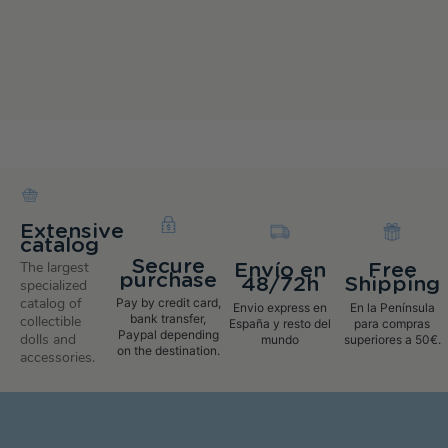
Extensive
catalog
Secure
The largest
Envío en
Free
purchase
48/72h
Shipping
specialized
catalog of
Pay by credit card,
Envio express en
En la Península
bank transfer,
collectible
España y resto del
para compras
Paypal depending
dolls and
mundo
superiores a 50€.
on the destination.
accessories.