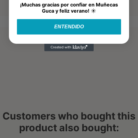
¡Muchas gracias por confiar en Muñecas
Guca y feliz verano!
☀️
ENTENDIDO
Customers who bought this
product also bought: