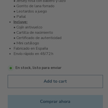
• Jersey rosa con babero y lazo
• Gorrito de lana forrado
• Leotardos a juego
• Pañal
Incluye:
• Cojín antivuelco
• Cartilla de nacimiento
• Certificado de autenticidad
• Mini catálogo
Fabricado en España
Envío rápido en 48/72 h
En stock, listo para enviar
Add to cart
Comprar ahora