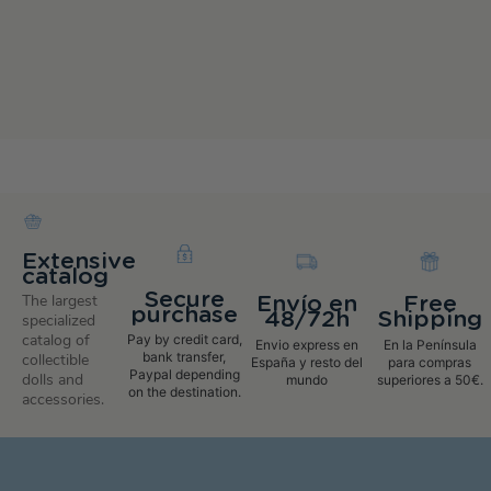
Extensive
catalog
Secure
The largest
Envío en
Free
purchase
48/72h
Shipping
specialized
catalog of
Pay by credit card,
Envio express en
En la Península
bank transfer,
collectible
España y resto del
para compras
Paypal depending
dolls and
mundo
superiores a 50€.
on the destination.
accessories.