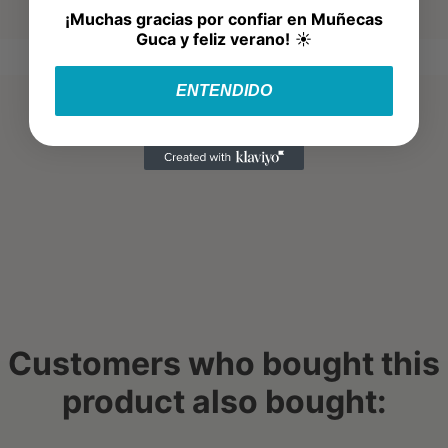
¡Muchas gracias por confiar en Muñecas
Guca y feliz verano!
☀️
ENTENDIDO
Customers who bought this
product also bought: