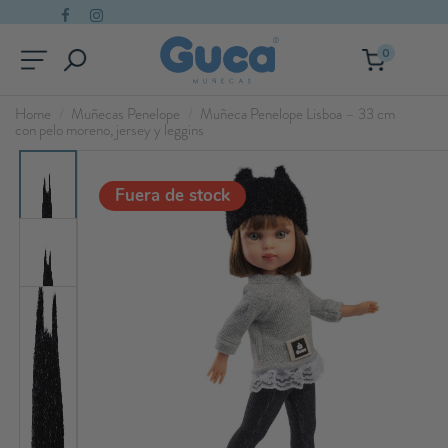
0
Home
Muñecas Penelope
Muñeca Penelope Lisboa – 33 cm
con pelo moreno, jersey y leggins
Fuera de stock