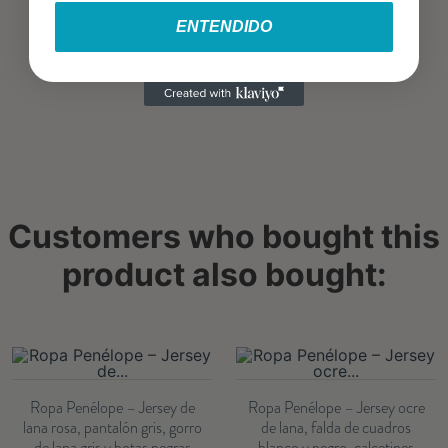
ENTENDIDO
Customers who bought this
product also bought:
Ropa Penélope – Jersey de
Ropa Penélope – Jersey ocre
lana rosa, pantalón gris, gorro
de lana, falda de cuadros
de lana gris y botas negras
blanco y negro, calcetines