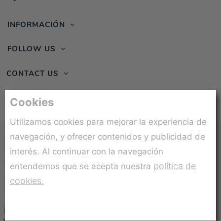
INFORMACIÓN
FOLLOW US
CONTACT US
Cookies
Utilizamos cookies para mejorar la experiencia de
navegación, y ofrecer contenidos y publicidad de
Beneficiario:
MUÑECAS GUCA, S.L.
Programa:
CONSULTORIA ESTRATEGICA
interés. Al continuar con la navegación
INTERNACIONALIZACION
Proyecto:
Plan de ejecución y puesta en marcha
política de
entendemos que se acepta nuestra
del plan de internacionalización en Francia, Italia y
Alemania.
cookies.
Expediente:
ITCOES/2024/88
Subvención concedida:
13.050,00€