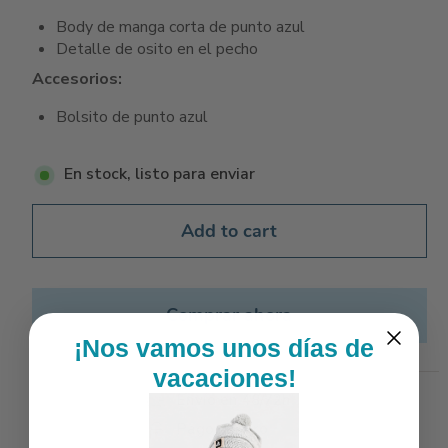
Body de manga corta de punto azul
Detalle de osito en el pecho
Accesorios:
Bolsito de punto azul
En stock, listo para enviar
Add to cart
Comprar ahora
¡Nos vamos unos días de
vacaciones!
Envío en 48/72h
Pago seguro