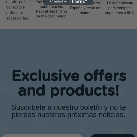
catalog of
Pay by credit card,
Envio express en
En la Península
bank transfer,
collectible
España y resto del
para compras
Paypal depending
dolls and
mundo
superiores a 50€.
on the destination.
accessories.
Exclusive offers
and products!
Suscribete a nuestro boletín y no te
pierdas nuestras próximas noticias.