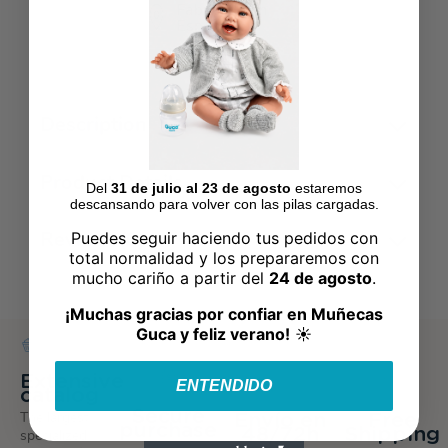
Fabricado en
España
Description
Product Details
Del
31 de julio al 23 de agosto
estaremos
descansando para volver con las pilas cargadas.
Reviews
(0)
Puedes seguir haciendo tus pedidos con
total normalidad y los prepararemos con
mucho cariño a partir del
24 de agosto
.
¡Muchas gracias por confiar en Muñecas
Guca y feliz verano!
☀️
Extensive
ENTENDIDO
catalog
Secure
The largest
Envío en
Free
purchase
48/72h
Shipping
specialized