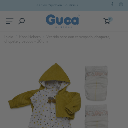
⚡
Envío rápido en 3-5 días
⚡
0
Inicio
Ropa Reborn
Vestido ocre con estampado, chaqueta,
chupete y peúcos - 38 cm