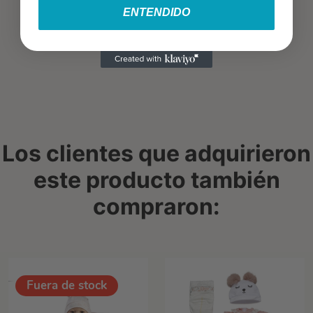
ENTENDIDO
Los clientes que adquirieron
este producto también
compraron:
Fuera de stock