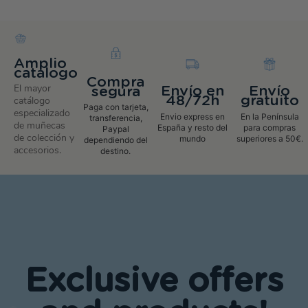
Amplio
catalogo
Compra
El mayor
Envío en
Envío
segura
48/72h
gratuito
catálogo
Paga con tarjeta,
especializado
Envio express en
En la Península
transferencia,
de muñecas
España y resto del
para compras
Paypal
de colección y
mundo
superiores a 50€.
dependiendo del
accesorios.
destino.
Exclusive offers