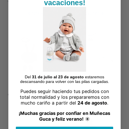
vacaciones!
beig - 42 - 46cm
calcetines color rosa - 38cm
14,99 €
20,99 €
Del
31 de julio al 23 de agosto
estaremos
descansando para volver con las pilas cargadas.
Ropa reborn, peto fucsia,
Ropa reborn, vestido de flores
Puedes seguir haciendo tus pedidos con
camisa, calcetines y diadema -
gris, braguita, calcetines y
total normalidad y los prepararemos con
38cm
chupete - 46cm
mucho cariño a partir del
24 de agosto
.
20,99 €
20,99 €
¡Muchas gracias por confiar en Muñecas
Guca y feliz verano!
☀️