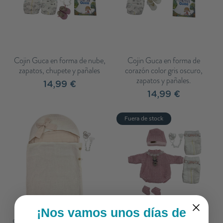
Cojin Guca en forma de nube,
Cojin Guca en forma de
zapatos, chupete y pañales
corazón color gris oscuro,
zapatos y pañales.
14,99 €
14,99 €
Fuera de stock
¡Nos vamos unos días de
Saquito para bebé reborn color
Ropa reborn, body, gorrito y