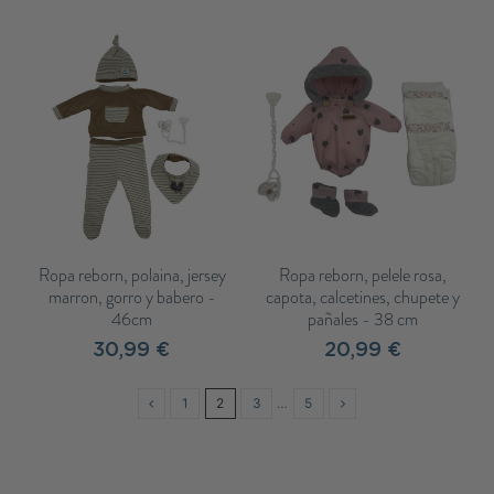
Ropa reborn, polaina, jersey
Ropa reborn, pelele rosa,
marron, gorro y babero -
capota, calcetines, chupete y
46cm
pañales - 38 cm
30,99 €
20,99 €
1
2
3
…
5