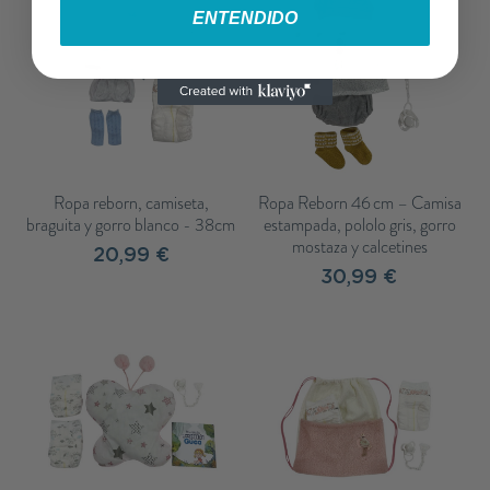
ENTENDIDO
Ropa reborn, camiseta,
Ropa Reborn 46 cm – Camisa
braguita y gorro blanco - 38cm
estampada, pololo gris, gorro
mostaza y calcetines
20,99 €
30,99 €