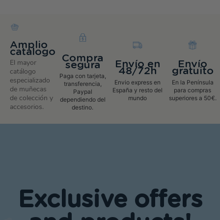
Amplio
catalogo
Compra
El mayor
Envío en
Envío
segura
48/72h
gratuito
catálogo
Paga con tarjeta,
especializado
Envio express en
En la Península
transferencia,
de muñecas
España y resto del
para compras
Paypal
de colección y
mundo
superiores a 50€.
dependiendo del
accesorios.
destino.
Exclusive offers