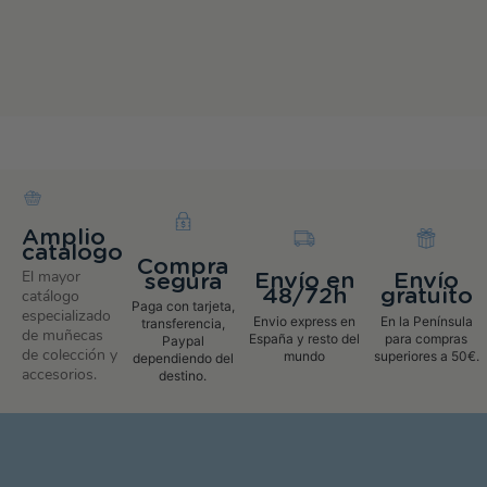
Amplio
catalogo
Compra
El mayor
Envío en
Envío
segura
48/72h
gratuito
catálogo
Paga con tarjeta,
especializado
Envio express en
En la Península
transferencia,
de muñecas
España y resto del
para compras
Paypal
de colección y
mundo
superiores a 50€.
dependiendo del
accesorios.
destino.