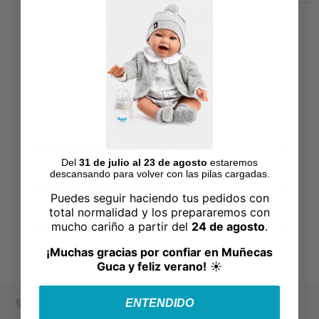
Envío en 48/72h
Pago seguro
Fabricado en
España
Descripción
Del
31 de julio al 23 de agosto
estaremos
descansando para volver con las pilas cargadas.
Detalles del producto
Puedes seguir haciendo tus pedidos con
total normalidad y los prepararemos con
Reviews
(0)
mucho cariño a partir del
24 de agosto
.
¡Muchas gracias por confiar en Muñecas
Guca y feliz verano!
☀️
ENTENDIDO