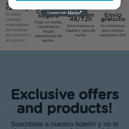
Amplio
catalogo
Compra
El mayor
Envío en
Envío
segura
48/72h
gratuito
catálogo
Paga con tarjeta,
especializado
Envio express en
En la Península
transferencia,
de muñecas
España y resto del
para compras
Paypal
de colección y
mundo
superiores a 50€.
dependiendo del
accesorios.
destino.
Exclusive offers
and products!
Suscribete a nuestro boletín y no te