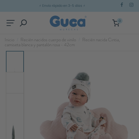
⚡
Envío rápido en 3-5 días
⚡
0
Inicio
Recién nacidos cuerpo de vinilo
Recién nacida Cintia,
camiseta blanca y pantalón rosa - 42cm