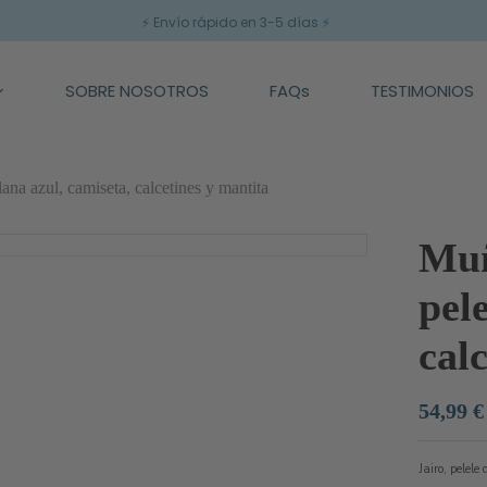
⚡
Envío rápido en 3-5 días
⚡
SOBRE NOSOTROS
FAQs
TESTIMONIOS
ana azul, camiseta, calcetines y mantita
Muñ
pel
cal
54,99 €
Jairo, pelele