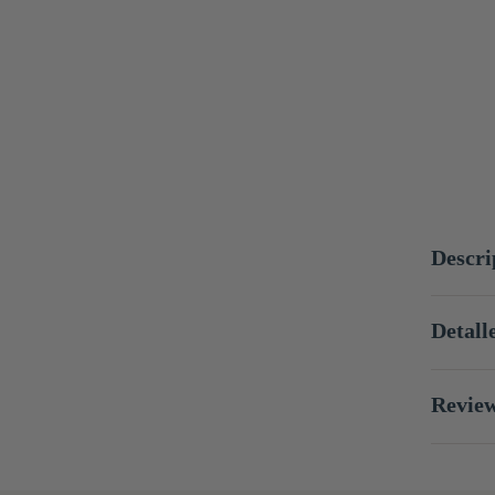
Descri
Detall
Revie