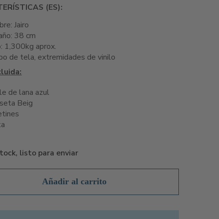
ERÍSTICAS (ES):
re: Jairo
ño: 38 cm
: 1,300kg aprox.
po de tela, extremidades de vinilo
luida:
le de lana azul
seta Beig
etines
ta
tock, listo para enviar
Añadir al carrito