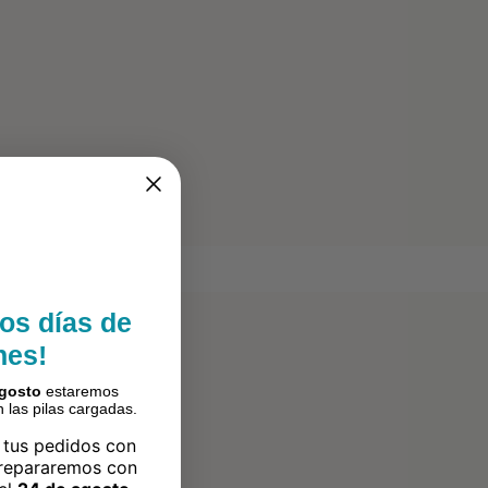
os días de
nes!
agosto
estaremos
 las pilas cargadas.
 tus pedidos con
prepararemos con