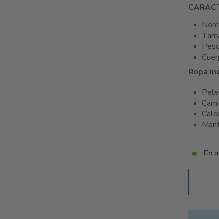
CARACT
Nomb
Tama
Peso
Cuer
Ropa inc
Pele
Cami
Calc
Man
En s