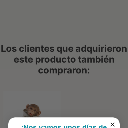
Los clientes que adquirieron
este producto también
compraron:
¡Nos vamos unos días de