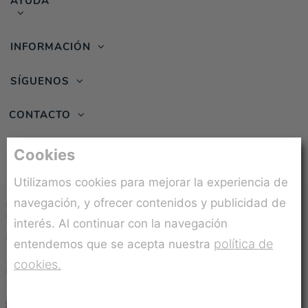
AYUDA
INFORMACIÓN
SÍGUENOS
CONTACTO
Cookies
Utilizamos cookies para mejorar la experiencia de
navegación, y ofrecer contenidos y publicidad de
Beneficiario:
MUÑECAS GUCA, S.L.
Programa:
CONSULTORIA ESTRATEGICA
interés. Al continuar con la navegación
INTERNACIONALIZACION
Proyecto:
Plan de ejecución y puesta en marcha
política de
entendemos que se acepta nuestra
del plan de internacionalización en Francia, Italia y
Alemania.
cookies.
Expediente:
ITCOES/2024/88
Subvención concedida:
13.050,00€