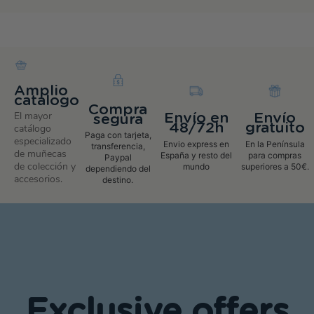
Amplio
catalogo
Compra
El mayor
Envío en
Envío
segura
48/72h
gratuito
catálogo
Paga con tarjeta,
especializado
Envio express en
En la Península
transferencia,
de muñecas
España y resto del
para compras
Paypal
de colección y
mundo
superiores a 50€.
dependiendo del
accesorios.
destino.
Exclusive offers