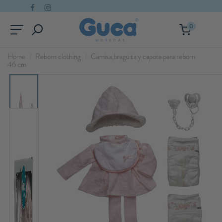
0
Home
Reborn clothing
Camisa,braguita y capota para reborn
46 cm