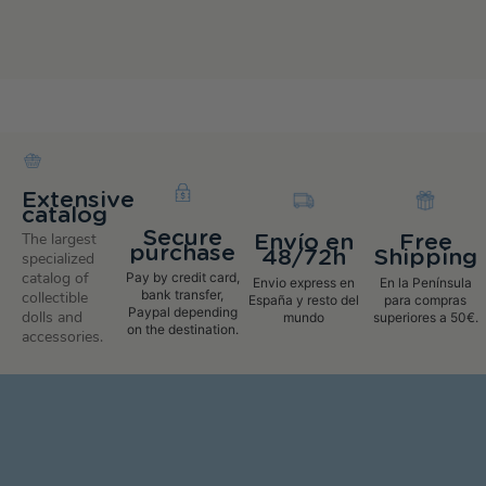
Extensive
catalog
Secure
The largest
Envío en
Free
purchase
48/72h
Shipping
specialized
catalog of
Pay by credit card,
Envio express en
En la Península
bank transfer,
collectible
España y resto del
para compras
Paypal depending
dolls and
mundo
superiores a 50€.
on the destination.
accessories.