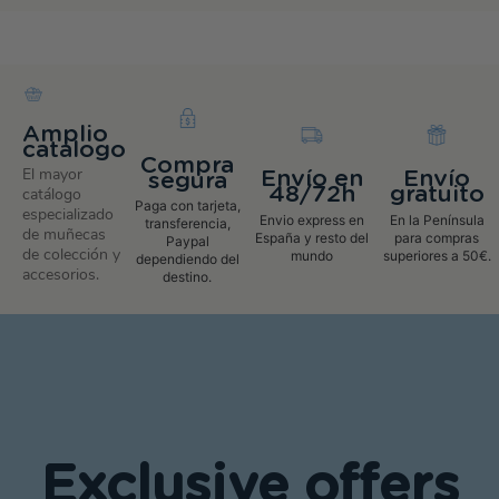
Amplio
catalogo
Compra
El mayor
Envío en
Envío
segura
48/72h
gratuito
catálogo
Paga con tarjeta,
especializado
Envio express en
En la Península
transferencia,
de muñecas
España y resto del
para compras
Paypal
de colección y
mundo
superiores a 50€.
dependiendo del
accesorios.
destino.
Exclusive offers