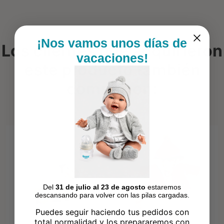
¡Nos vamos unos días de
Los clientes que adquirieron
vacaciones!
este producto también
compraron:
Del
31 de julio al 23 de agosto
estaremos
descansando para volver con las pilas cargadas.
Puedes seguir haciendo tus pedidos con
total normalidad y los prepararemos con