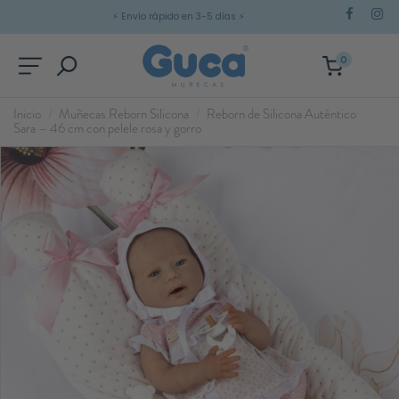
⚡
Envío rápido en 3-5 días
⚡
0
Inicio
Muñecas Reborn Silicona
Reborn de Silicona Auténtico
Sara – 46 cm con pelele rosa y gorro